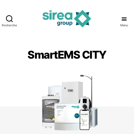
Recherche
Menu
SmartEMS
de
Sirea
SmartEMS CITY